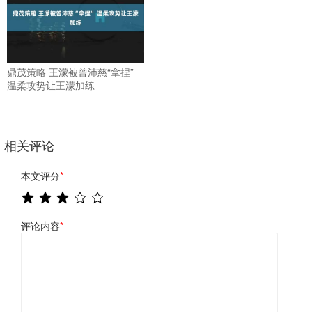
鼎茂策略 王濛被曾沛慈“拿捏”
温柔攻势让王濛加练
相关评论
本文评分
*
评论内容
*