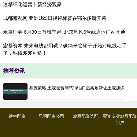
速精细化运营丨新经济观察
成都赚配网 亚洲U23田径锦标赛在鄂尔多斯开幕
永崋证券 6月30日首班车起, 北京地铁6号线通运门站开通
宏基资本 未来电线都用碳？碳纳米管终于开始对电线动手
了，铜线岌岌可危！
推荐资讯
鼎茂策略 王濛被曾沛慈“拿捏” 温柔攻势让王濛加练
铁牛配资
昆明配资公司
炒股配资选配
配资专业炒股配资
门户