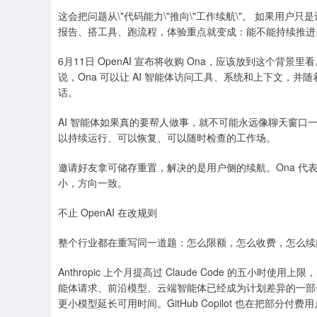
这会把问题从\"代码能力\"推向\"工作续航\"。 如果
报告、搭工具、跑流程，体验重点就变成：能不能持续推进
6月11日 OpenAI 宣布将收购 Ona，应该放到这个背景
说，Ona 可以让 AI 智能体访问工具、系统和上下文，并
话。
AI 智能体如果真的要帮人做事，就不可能永远像聊天窗口
以持续运行、可以恢复、可以随时检查的工作场。
邀请好友拿可储存重置，解决的是用户侧的续航。Ona 
小，方向一致。
不止 OpenAI 在改规则
整个行业都在重写同一道题：怎么限额，怎么收费，怎么续
Anthropic 上个月提高过 Claude Code 的五小时使用
能体请求、前沿模型、云端智能体已经成为计划差异的一部分
更小模型延长可用时间。GitHub Copilot 也在把部