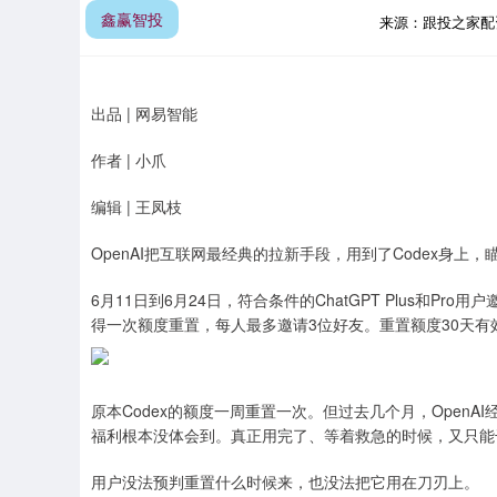
鑫赢智投
来源：跟投之家配
出品 | 网易智能
作者 | 小爪
编辑 | 王凤枝
OpenAI把互联网最经典的拉新手段，用到了Codex身上，
6月11日到6月24日，符合条件的ChatGPT Plus和P
得一次额度重置，每人最多邀请3位好友。重置额度30天
原本Codex的额度一周重置一次。但过去几个月，Open
福利根本没体会到。真正用完了、等着救急的时候，又只能
用户没法预判重置什么时候来，也没法把它用在刀刃上。