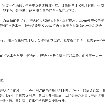
用户只是让它改一个函数，体验重点是改得准不准。如果用户让它整理数据、生成
、能不能中途不断、能不能在复杂任务里保持上下文。
里看。Ona 做的是安全、持久的云端执行环境和编排技术。OpenAI 在公告里
随着时间推进工作，还强调希望 Codex 不再局限于单台设备或一次活跃会
一样。 用户在线时它才动，关掉页面它就停。越复杂的任务，越需要一个
代表的持久工作环境，解决的是智能体本身在哪里持续工作。两件事一大一
航。
上限，并取消了部分 Pro / Max 用户的高峰期限制下调。Cursor 的定价页里，
。Devin 直接告诉用户，超出套餐用量后可以购买额外用量，并建议用
分付费用户迁向按用量计费，超出包含额度后按量收费。