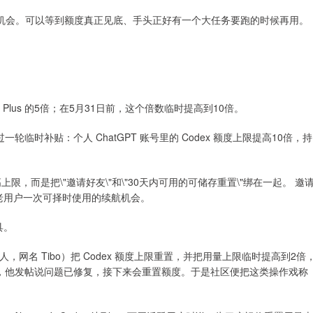
重置机会。可以等到额度真正见底、手头正好有一个大任务要跑的时候再用。
用量是 Plus 的5倍；在5月31日前，这个倍数临时提高到10倍。
发过一轮临时补贴：个人 ChatGPT 账号里的 Codex 额度上限提高10倍，持
上限，而是把\"邀请好友\"和\"30天内可用的可储存重置\"绑在一起。 邀
给老用户一次可择时使用的续航机会。
具。
Codex 负责人，网名 Tibo）把 Codex 额度上限重置，并把用量上限临时提高到2倍
题解决后，他发帖说问题已修复，接下来会重置额度。于是社区便把这类操作戏称