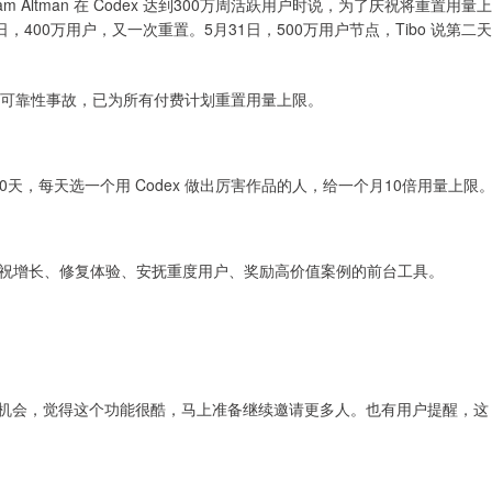
ltman 在 Codex 达到300万周活跃用户时说，为了庆祝将重置用量上
，400万用户，又一次重置。5月31日，500万用户节点，Tibo 说第二天
现3次可靠性事故，已为所有付费计划重置用量上限。
来100天，每天选一个用 Codex 做出厉害作品的人，给一个月10倍用量上限
祝增长、修复体验、安抚重度用户、奖励高价值案例的前台工具。
置机会，觉得这个功能很酷，马上准备继续邀请更多人。也有用户提醒，这